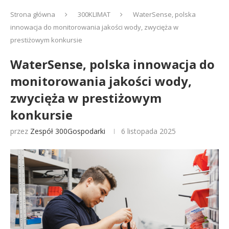
Strona główna
300KLIMAT
WaterSense, polska
innowacja do monitorowania jakości wody, zwycięża w
prestiżowym konkursie
WaterSense, polska innowacja do
monitorowania jakości wody,
zwycięża w prestiżowym
konkursie
przez
Zespół 300Gospodarki
6 listopada 2025