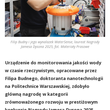
Filip Budny i jego wynalazek WaterSense, laureat Nagrody
Jamesa Dysona 2025, fot. Materiały Prasowe
Urządzenie do monitorowania jakości wody
w czasie rzeczywistym, opracowane przez
Filipa Budnego, doktoranta nanotechnologii
na Politechnice Warszawskiej, zdobyło
główną nagrodę w kategorii
zrównoważonego rozwoju w prestiżowym
konkursie Nagrody Jamesa Dysona 2025.