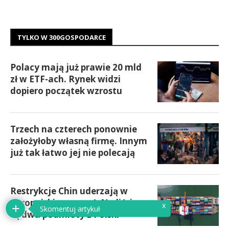
TYLKO W 300GOSPODARCE
Polacy mają już prawie 20 mld
zł w ETF-ach. Rynek widzi
dopiero początek wzrostu
Trzech na czterech ponownie
założyłoby własną firmę. Innym
już tak łatwo jej nie polecają
Restrykcje Chin uderzają w
europejski przemysł. Na liście
x
Skomentuj artykuł
są dwa podmioty z Polski