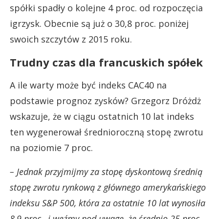
spółki spadły o kolejne 4 proc. od rozpoczęcia
igrzysk. Obecnie są już o 30,8 proc. poniżej
swoich szczytów z 2015 roku.
Trudny czas dla francuskich spółek
A ile warty może być indeks CAC40 na
podstawie prognoz zysków? Grzegorz Dróżdż
wskazuje, że w ciągu ostatnich 10 lat indeks
ten wygenerował średnioroczną stopę zwrotu
na poziomie 7 proc.
– Jednak przyjmijmy za stopę dyskontową średnią
stopę zwrotu rynkową z głównego amerykańskiego
indeksu S&P 500, która za ostatnie 10 lat wynosiła
8,9 proc., i weźmy pod uwagę, że średnio 25 proc.