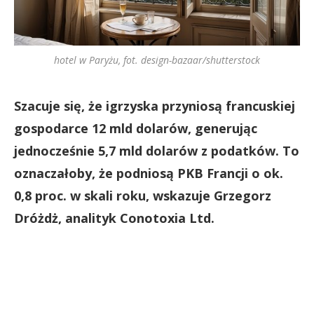
hotel w Paryżu, fot. design-bazaar/shutterstock
Szacuje się, że igrzyska przyniosą francuskiej
gospodarce 12 mld dolarów, generując
jednocześnie 5,7 mld dolarów z podatków. To
oznaczałoby, że podniosą PKB Francji o ok.
0,8 proc. w skali roku, wskazuje Grzegorz
Dróżdż, analityk Conotoxia Ltd.