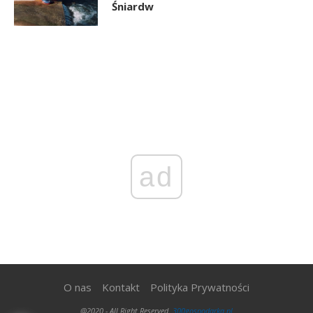
Śniardw
ad
O nas
Kontakt
Polityka Prywatności
@2020 - All Right Reserved.
300gospodarka.pl