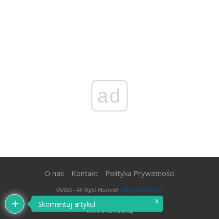
ad
O nas
Kontakt
Polityka Prywatności
@2020 - All Right Reserved.
300gospodarka.pl
x
Skomentuj artykuł
WRÓĆ NA GÓRĘ