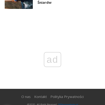
Śniardw
ad
O nas
Kontakt
Polityka Prywatności
@2020 - All Right Reserved.
300gospodarka.pl