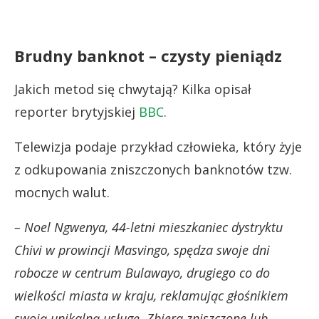
Brudny banknot – czysty pieniądz
Jakich metod się chwytają? Kilka opisał
reporter brytyjskiej
BBC
.
Telewizja podaje przykład człowieka, który żyje
z odkupowania zniszczonych banknotów tzw.
mocnych walut.
– Noel Ngwenya, 44-letni mieszkaniec dystryktu
Chivi w prowincji Masvingo, spędza swoje dni
robocze w centrum Bulawayo, drugiego co do
wielkości miasta w kraju, reklamując głośnikiem
swoją unikalną usługę.
Zbiera zniszczone lub