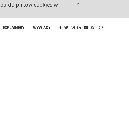
×
ępu do plików cookies w
NA JEDEN WAKAT PRZYPADAJĄ 
EXPLAINERY
WYWIADY