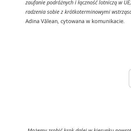
zaufanie podróżnych i łączność lotniczą w UE
radzenia sobie z krótkoterminowymi wstrząs
Adina Vălean, cytowana w komunikacie.
„
Możemy zrobić krok dalej w kierunku powro