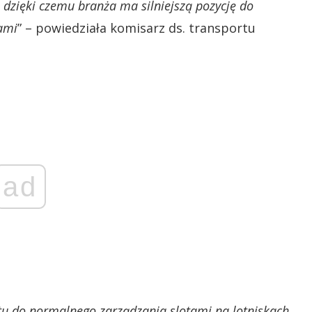
, dzięki czemu branża ma silniejszą pozycję do
ami
” – powiedziała komisarz ds. transportu
ad
tu do normalnego zarządzania slotami na lotniskach