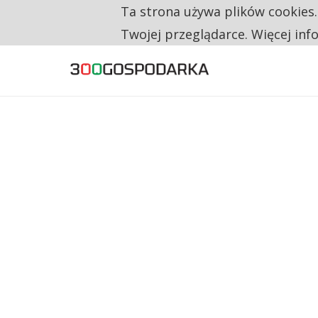
Ta strona używa plików cookies
TYLKO U NAS
CO TRZECIĄ ZŁOTÓWKĘ Z EMERYTURY SE
Twojej przeglądarce. Więcej inf