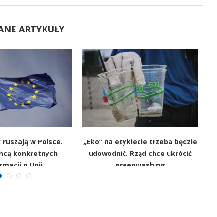
ANE ARTYKUŁY
 ruszają w Polsce.
„Eko” na etykiecie trzeba będzie
chcą konkretnych
udowodnić. Rząd chce ukrócić
w
rmacji o Unii
greenwashing