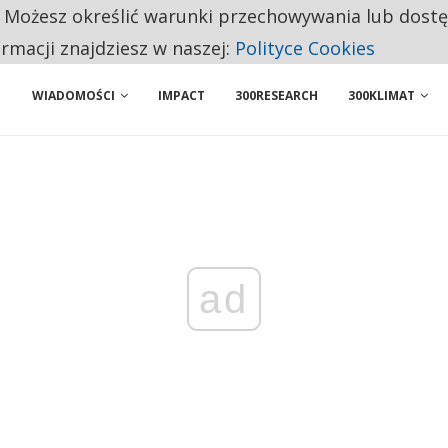
. Możesz określić warunki przechowywania lub dost
NIORZY PRZEZNACZAJĄ NA PODSTAWOWE ZAKUPY
ormacji znajdziesz w naszej:
Polityce Cookies
WIADOMOŚCI
IMPACT
300RESEARCH
300KLIMAT
ad