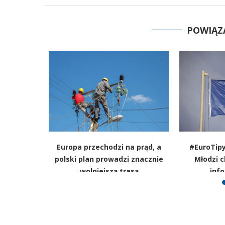
POWIĄZ
ię już z
Europa przechodzi na prąd, a
#EuroTipy
y mocno
polski plan prowadzi znacznie
Młodzi 
ntowności
wolniejszą trasą
info