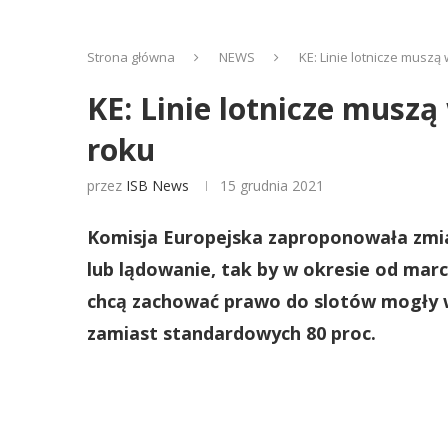
Strona główna
NEWS
KE: Linie lotnicze muszą
KE: Linie lotnicze musz
roku
przez
ISB News
15 grudnia 2021
Komisja Europejska zaproponowała zmia
lub lądowanie, tak by w okresie od marca
chcą zachować prawo do slotów mogły w
zamiast standardowych 80 proc.