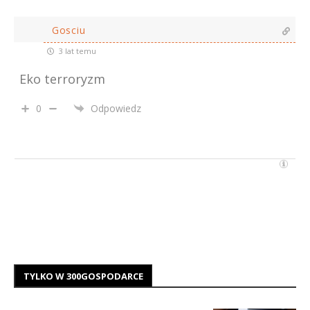
Gosciu
3 lat temu
Eko terroryzm
0
Odpowiedz
TYLKO W 300GOSPODARCE