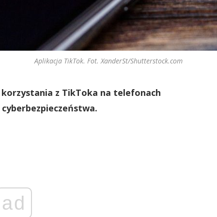
Aplikacja TikTok. Fot. XanderSt/Shutterstock.com
korzystania z TikToka na telefonach
 cyberbezpieczeństwa.
ad