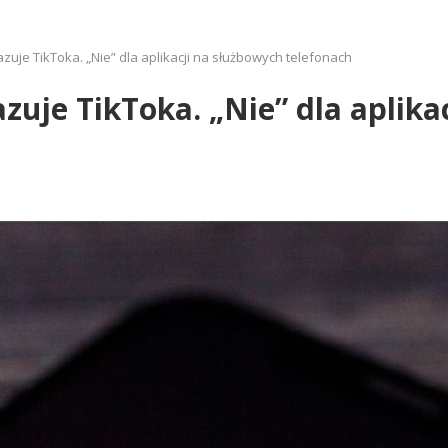
uje TikToka. „Nie” dla aplikacji na służbowych telefonach
zuje TikToka. „Nie” dla aplika