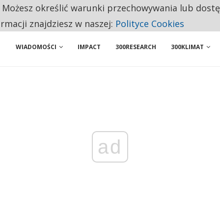
. Możesz określić warunki przechowywania lub dost
ENIA. WIELU KANDYDATÓW NIE ROZPOCZYNA PRACY
ormacji znajdziesz w naszej:
Polityce Cookies
WIADOMOŚCI
IMPACT
300RESEARCH
300KLIMAT
ad