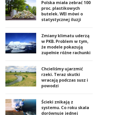
Polska miała zebrać 100
proc. plastikowych
butelek. WEI mówi o
statystycznej iluzji
Zmiany klimatu uderzą
w PKB. Problem w tym,
że modele pokazują
zupełnie różne rachunki
Chcieliśmy ujarzmić
rzeki. Teraz skutki
wracają podczas susz i
powodzi
Ścieki znikają z
systemu. Co roku skala
dorównuje jednej