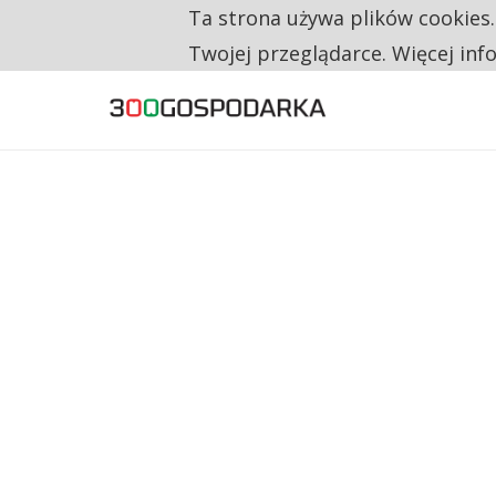
Ta strona używa plików cookies
TYLKO U NAS
NA JEDEN WAKAT PRZYPADAJĄ 62 ZGŁOSZ
Twojej przeglądarce. Więcej inf