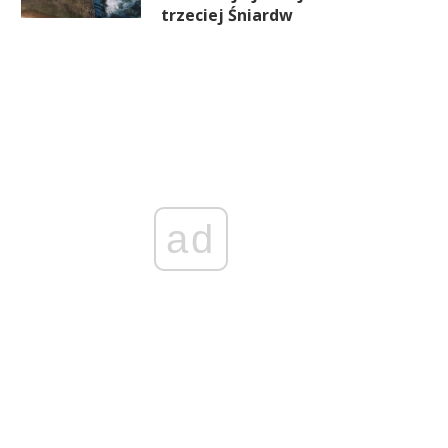
trzeciej Śniardw
ad