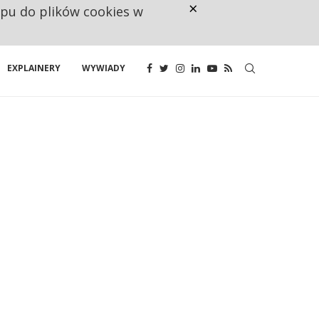
×
ępu do plików cookies w
160 ZNAKÓW TO ZA MAŁO. FUND
EXPLAINERY
WYWIADY