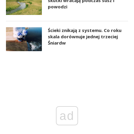
skutki wracają podczas susz i
powodzi
Ścieki znikają z systemu. Co roku
skala dorównuje jednej trzeciej
Śniardw
ad