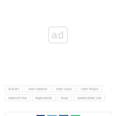
ad
BUDŻET
CENY ENERGII
CENY GAZU
CENY PRĄDU
ENERGETYKA
NAJNOWSZE
RZĄD
ZAMROŻENIE CEN