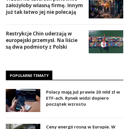
założyłoby własną firmę. Innym
już tak łatwo jej nie polecają
Restrykcje Chin uderzają w
europejski przemysł. Na liście
są dwa podmioty z Polski
POPULARNE TEMATY
Polacy mają już prawie 20 mld zł w
ETF-ach. Rynek widzi dopiero
początek wzrostu
Ceny energii rosną w Europie. W