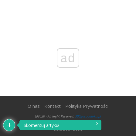
ad
O nas
Kontakt
Polityka Prywatności
@2020 - All Right Reserved.
300gospodarka.pl
x
Skomentuj artykuł
WRÓĆ NA GÓRĘ