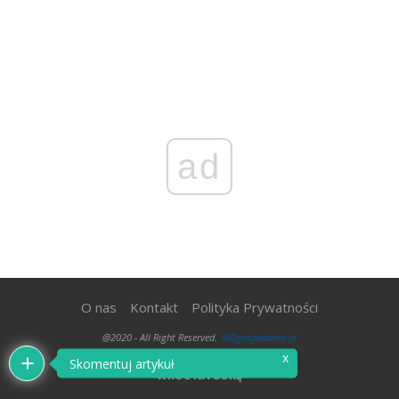
ad
O nas
Kontakt
Polityka Prywatności
@2020 - All Right Reserved.
300gospodarka.pl
x
Skomentuj artykuł
WRÓĆ NA GÓRĘ