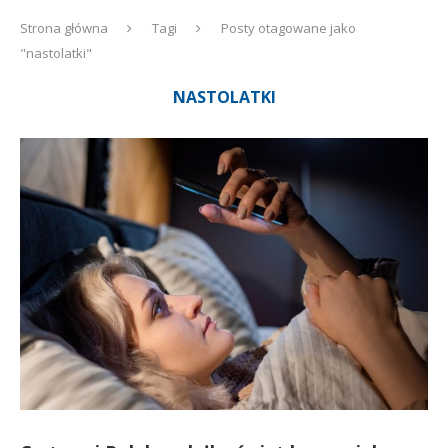
Strona główna
Tagi
Posty otagowane jako
"nastolatki"
NASTOLATKI