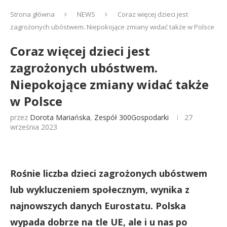
Strona główna
NEWS
Coraz więcej dzieci jest
zagrożonych ubóstwem. Niepokojące zmiany widać także w Polsce
Coraz więcej dzieci jest
zagrożonych ubóstwem.
Niepokojące zmiany widać także
w Polsce
przez
Dorota Mariańska
,
Zespół 300Gospodarki
27
września 2023
Rośnie liczba dzieci zagrożonych ubóstwem
lub wykluczeniem społecznym, wynika z
najnowszych danych Eurostatu. Polska
wypada dobrze na tle UE, ale i u nas po