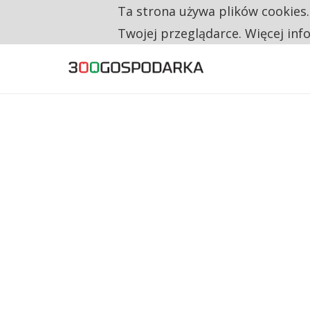
Ta strona używa plików cookies
TYLKO U NAS
RESTRYKCJE CHIN UDERZAJĄ W EUROPEJSKI
Twojej przeglądarce. Więcej inf