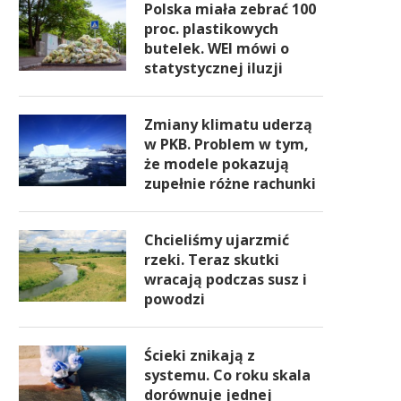
Polska miała zebrać 100
proc. plastikowych
butelek. WEI mówi o
statystycznej iluzji
Zmiany klimatu uderzą
w PKB. Problem w tym,
że modele pokazują
zupełnie różne rachunki
Chcieliśmy ujarzmić
rzeki. Teraz skutki
wracają podczas susz i
powodzi
Ścieki znikają z
systemu. Co roku skala
dorównuje jednej