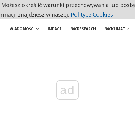
. Możesz określić warunki przechowywania lub dost
 PRZEMYSŁ. NA LIŚCIE SĄ DWA PODMIOTY Z POLSKI
ormacji znajdziesz w naszej:
Polityce Cookies
WIADOMOŚCI
IMPACT
300RESEARCH
300KLIMAT
ad