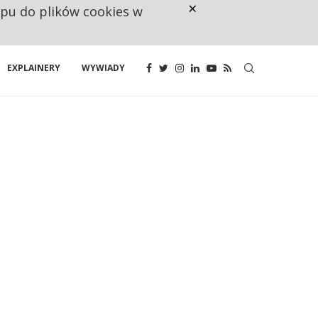
×
ępu do plików cookies w
CO TRZECIĄ ZŁOTÓWKĘ Z EMER
EXPLAINERY
WYWIADY