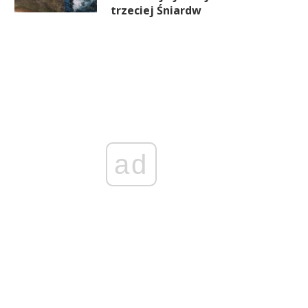
trzeciej Śniardw
ad