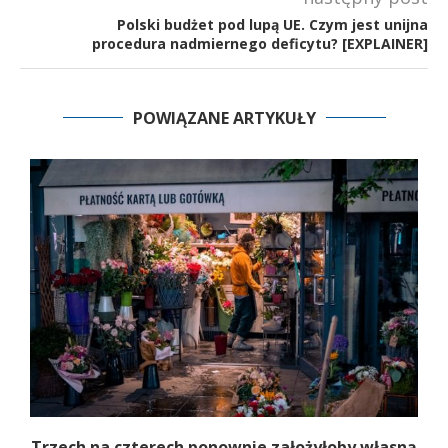
Polski budżet pod lupą UE. Czym jest unijna
procedura nadmiernego deficytu? [EXPLAINER]
POWIĄZANE ARTYKUŁY
b
Trzech na czterech ponownie założyłoby własną