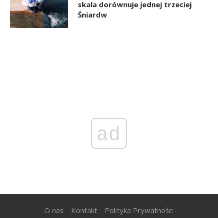
skala dorównuje jednej trzeciej
Śniardw
ad
O nas
Kontakt
Polityka Prywatności