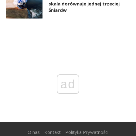
skala dorównuje jednej trzeciej
Śniardw
ad
O nas
Kontakt
Polityka Prywatności