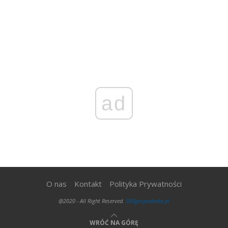
ad
O nas
Kontakt
Polityka Prywatności
@2020 - All Right Reserved.
300gospodarka.pl
WRÓĆ NA GÓRĘ