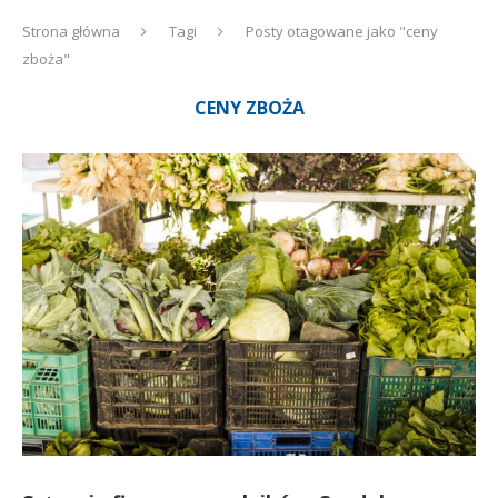
Strona główna
Tagi
Posty otagowane jako "ceny
zboża"
CENY ZBOŻA