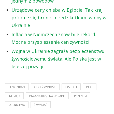
jednym z powodów
Urzędowe ceny chleba w Egipcie. Tak kraj
próbuje się bronić przed skutkami wojny w
Ukrainie
Inflacja w Niemczech znów bije rekord.
Mocne przyspieszenie cen żywności
Wojna w Ukrainie zagraża bezpieczeństwu
żywnościowemu świata. Ale Polska jest w
lepszej pozycji
CENY ZBOŻA
CENY ŻYWNOŚCI
EKSPORT
INDIE
INFLACJA
INWAZJA ROSJI NA UKRAINĘ
PSZENICA
ROLNICTWO
ŻYWNOSĆ