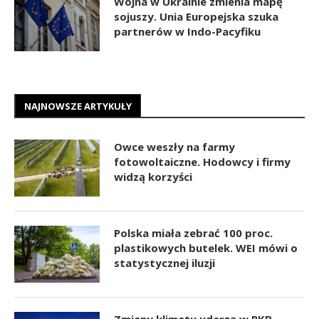
Wojna w Ukrainie zmienia mapę
sojuszy. Unia Europejska szuka
partnerów w Indo-Pacyfiku
NAJNOWSZE ARTYKUŁY
Owce weszły na farmy
fotowoltaiczne. Hodowcy i firmy
widzą korzyści
Polska miała zebrać 100 proc.
plastikowych butelek. WEI mówi o
statystycznej iluzji
Zmiany klimatu uderzą w PKB.