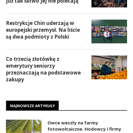
już tak łatwo jej nie polecają
Restrykcje Chin uderzają w
europejski przemysł. Na liście
są dwa podmioty z Polski
Co trzecią złotówkę z
emerytury seniorzy
przeznaczają na podstawowe
zakupy
NAJNOWSZE ARTYKUŁY
Owce weszły na farmy
fotowoltaiczne. Hodowcy i firmy