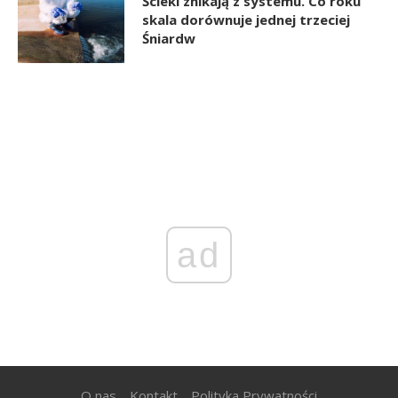
Ścieki znikają z systemu. Co roku
skala dorównuje jednej trzeciej
Śniardw
ad
O nas
Kontakt
Polityka Prywatności