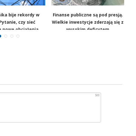
ika bije rekordy w
Finanse publiczne są pod presją.
I
Pytanie, czy sieć
Wielkie inwestycje zderzają się z
k
 nowe obciążenia
wysokim deficytem
500