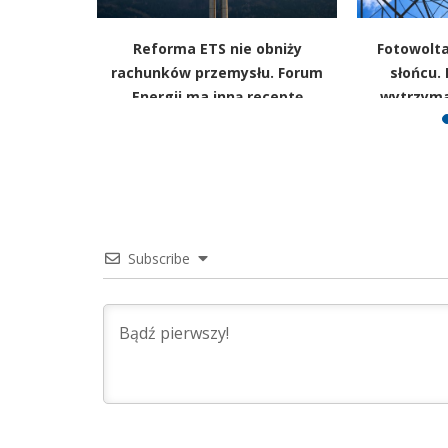
a i ropa.
Reforma ETS nie obniży
Fotowolta
 odwracają
rachunków przemysłu. Forum
słońcu. 
u?
Energii ma inną receptę
wytrzyma
Subscribe