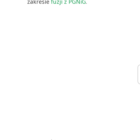
zakresie
fuzji z PGNiG
.