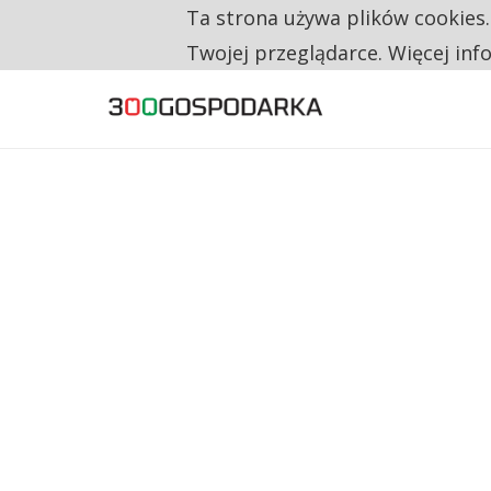
Ta strona używa plików cookies
TYLKO U NAS
CO TRZECIĄ ZŁOTÓWKĘ Z EMERYTURY SE
Twojej przeglądarce. Więcej inf