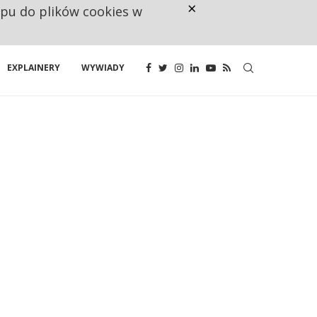
×
ępu do plików cookies w
NA JEDEN WAKAT PRZYPADAJĄ 
EXPLAINERY
WYWIADY