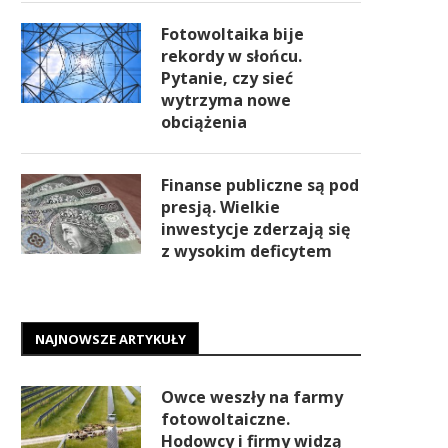
Fotowoltaika bije
rekordy w słońcu.
Pytanie, czy sieć
wytrzyma nowe
obciążenia
Finanse publiczne są pod
presją. Wielkie
inwestycje zderzają się
z wysokim deficytem
NAJNOWSZE ARTYKUŁY
Owce weszły na farmy
fotowoltaiczne.
Hodowcy i firmy widzą