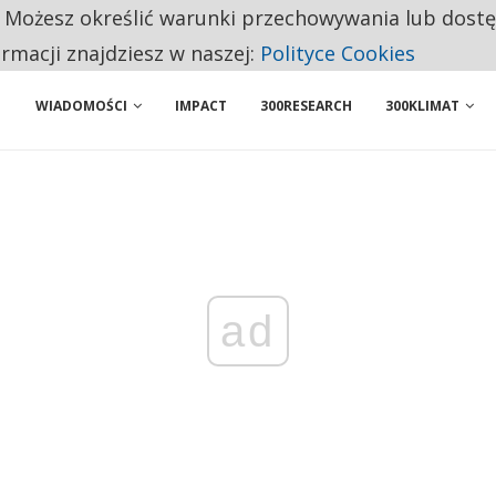
. Możesz określić warunki przechowywania lub dost
NIORZY PRZEZNACZAJĄ NA PODSTAWOWE ZAKUPY
ormacji znajdziesz w naszej:
Polityce Cookies
WIADOMOŚCI
IMPACT
300RESEARCH
300KLIMAT
ad