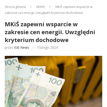
Strona główna
NEWS
MKiŚ zapewni wsparcie w
zakresie cen energii. Uwzględni kryterium dochodowe
MKiŚ zapewni wsparcie w
zakresie cen energii. Uwzględni
kryterium dochodowe
przez
ISB News
7 lutego 2024