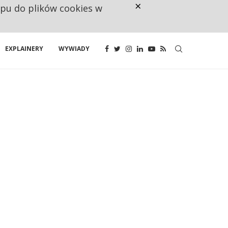
×
ępu do plików cookies w
CO TRZECIĄ ZŁOTÓWKĘ Z EMER
EXPLAINERY
WYWIADY