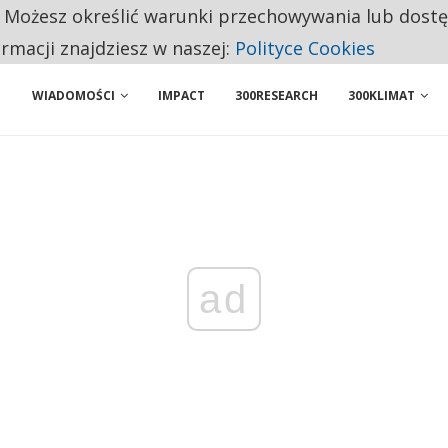
. Możesz określić warunki przechowywania lub dost
 PRZEMYSŁ. NA LIŚCIE SĄ DWA PODMIOTY Z POLSKI
ormacji znajdziesz w naszej:
Polityce Cookies
WIADOMOŚCI
IMPACT
300RESEARCH
300KLIMAT
ad