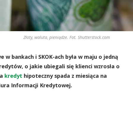
Złoty, waluta, pieniądze. Fot. Shutterstock.com
e w bankach i SKOK-ach była w maju o jedną
edytów, o jakie ubiegali się klienci wzrosła o
na
kredyt
hipoteczny spada z miesiąca na
iura Informacji Kredytowej.