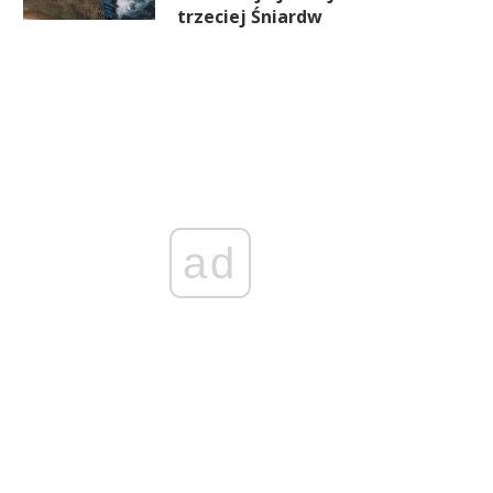
trzeciej Śniardw
ad