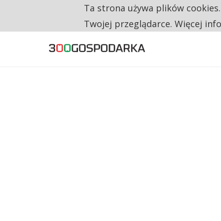
Ta strona używa plików cookies
TYLKO U NAS
RESTRYKCJE CHIN UDERZAJĄ W EUROPEJSKI
Twojej przeglądarce. Więcej inf