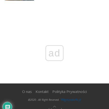
ad
O nas
Kontakt
Polityka Prywatności
@2020 - All Right Reserved.
300gospodarka.pl