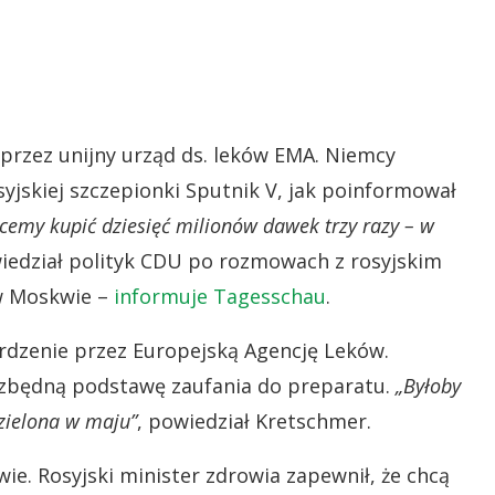
rzez unijny urząd ds. leków EMA. Niemcy
yjskiej szczepionki Sputnik V, jak poinformował
cemy kupić dziesięć milionów dawek trzy razy – w
iedział polityk CDU po rozmowach z rosyjskim
w Moskwie –
informuje Tagesschau
.
dzenie przez Europejską Agencję Leków.
ezbędną podstawę zaufania do preparatu.
„Byłoby
zielona w maju”
, powiedział Kretschmer.
e. Rosyjski minister zdrowia zapewnił, że chcą