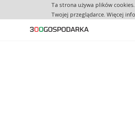
Ta strona używa plików cookies
TYLKO U NAS
RESTRYKCJE CHIN UDERZAJĄ W EUROPEJSKI
Twojej przeglądarce. Więcej inf