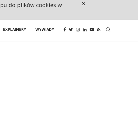
×
ępu do plików cookies w
CO TRZECIĄ ZŁOTÓWKĘ Z EMER
EXPLAINERY
WYWIADY