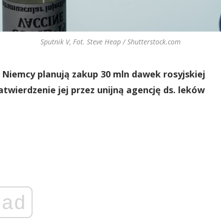
Sputnik V, Fot. Steve Heap / Shutterstock.com
Niemcy planują zakup 30 mln dawek rosyjskiej
twierdzenie jej przez unijną agencję ds. leków
ad