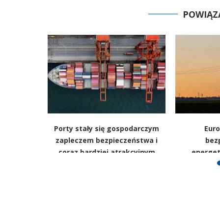
POWIĄZ
nstytucji
Porty stały się gospodarczym
Euro
andemia i
zapleczem bezpieczeństwa i
bez
ci systemu
coraz bardziej atrakcyjnym
energet
celem
zależność 