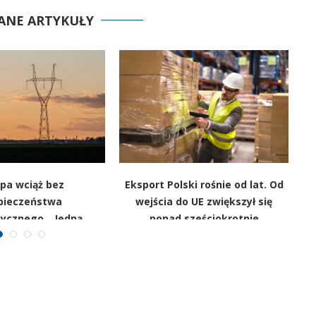
ANE ARTYKUŁY
pa wciąż bez
Eksport Polski rośnie od lat. Od
pieczeństwa
wejścia do UE zwiększył się
na
ycznego. „Jedną
ponad sześciokrotnie
zastąpiliśmy inną”