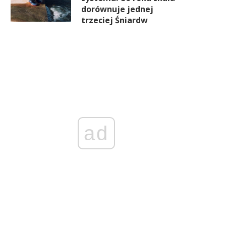
dorównuje jednej
trzeciej Śniardw
ad
Rosja wpada w stagnację, ale
PE otwiera drogę do pożyczk
dal chce kontynuować wojnę z
mld euro dla Ukrainy
Ukrainą