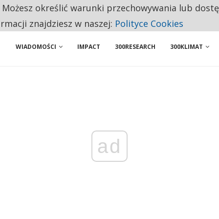
. Możesz określić warunki przechowywania lub dost
 PRZEMYSŁ. NA LIŚCIE SĄ DWA PODMIOTY Z POLSKI
ormacji znajdziesz w naszej:
Polityce Cookies
WIADOMOŚCI
IMPACT
300RESEARCH
300KLIMAT
ad