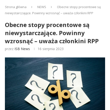
Strona główna
NEWS
Obecne stopy procentowe są
niewystarczające. Powinny wzrosnąć – uważa członkini RPP
Obecne stopy procentowe są
niewystarczające. Powinny
wzrosnąć – uważa członkini RPP
przez
ISB News
16 sierpnia 2023