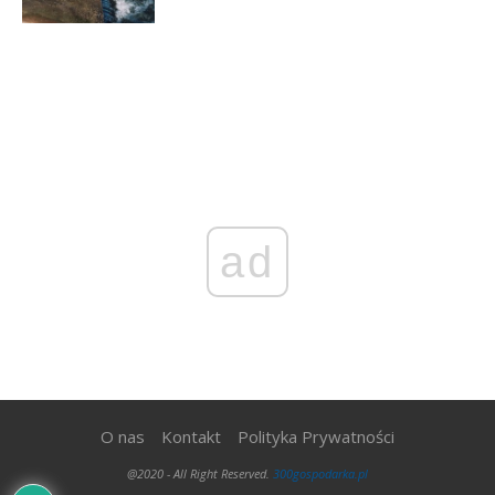
ad
O nas
Kontakt
Polityka Prywatności
@2020 - All Right Reserved.
300gospodarka.pl