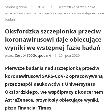
Strona główna
NEWS
Oksfordzka szczepionka
przeciw koronawirusowi daje obiecujące wyniki we wstępnej fazie
badań
Oksfordzka szczepionka przeciw
koronawirusowi daje obiecujące
wyniki we wstępnej fazie badań
przez
Zespół 300Gospodarki
20 lipca 2020
Pierwsze badania nad szczepionką przeciw
koronawirusowi SARS-CoV-2 opracowywaną
przez zespół naukowców z Uniwersytetu
Oksfordzkiego, we współpracy z koncernem
AstraZeneca, przyniosły obiecujące wyniki,
pisze Financial Times.