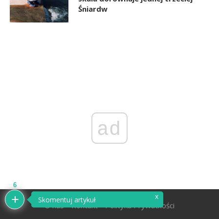
Śniardw
ad
6
x
Skomentuj artykuł
O nas
Kontakt
Polityka Prywatności