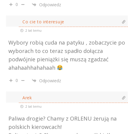
0
Odpowiedz
Co cie to interesuje
2 lat temu
Wybory robią cuda na patyku , zobaczycie po
wyborach to co teraz spadło dołącza
podwójnie pieniążki się muszą zgadzać
ahahaahhahahaah
0
Odpowiedz
Arek
2 lat temu
Paliwa drogie? Chamy z ORLENU żerują na
polskich kierowcach!