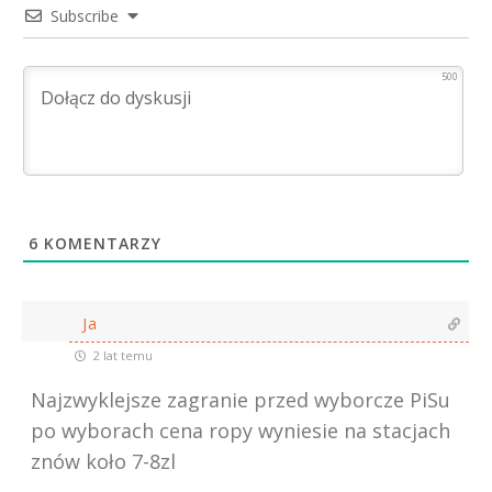
Subscribe
500
6
KOMENTARZY
Ja
2 lat temu
Najzwyklejsze zagranie przed wyborcze PiSu
po wyborach cena ropy wyniesie na stacjach
znów koło 7-8zl