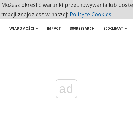
. Możesz określić warunki przechowywania lub dost
 PRZEMYSŁ. NA LIŚCIE SĄ DWA PODMIOTY Z POLSKI
ormacji znajdziesz w naszej:
Polityce Cookies
WIADOMOŚCI
IMPACT
300RESEARCH
300KLIMAT
ad