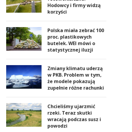
Hodowcy i firmy widzą
korzyści
Polska miała zebrać 100
proc. plastikowych
butelek. WEI mówi o
statystycznej iluzji
Zmiany klimatu uderzą
w PKB. Problem w tym,
że modele pokazują
zupełnie różne rachunki
Chcieliśmy ujarzmić
rzeki. Teraz skutki
wracają podczas susz i
powodzi