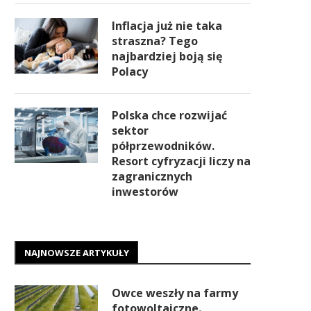
Inflacja już nie taka
straszna? Tego
najbardziej boją się
Polacy
Polska chce rozwijać
sektor
półprzewodników.
Resort cyfryzacji liczy na
zagranicznych
inwestorów
NAJNOWSZE ARTYKUŁY
Owce weszły na farmy
fotowoltaiczne.