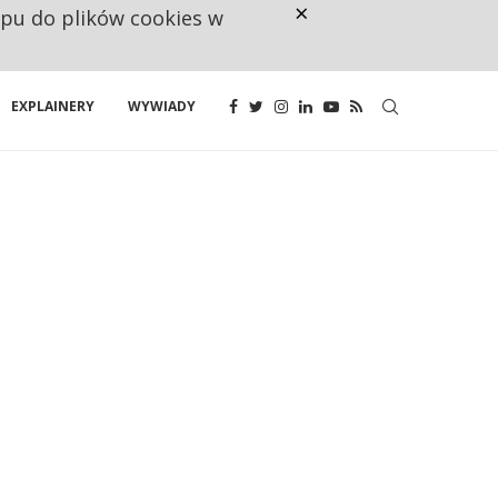
×
ępu do plików cookies w
CO TRZECIĄ ZŁOTÓWKĘ Z EMER
EXPLAINERY
WYWIADY