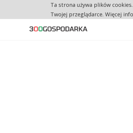
Ta strona używa plików cookies
TYLKO U NAS
RESTRYKCJE CHIN UDERZAJĄ W EUROPEJSKI
Twojej przeglądarce. Więcej inf