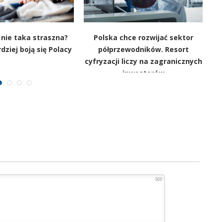
ż nie taka straszna?
Polska chce rozwijać sektor
dziej boją się Polacy
półprzewodników. Resort
n
cyfryzacji liczy na zagranicznych
inwestorów
500