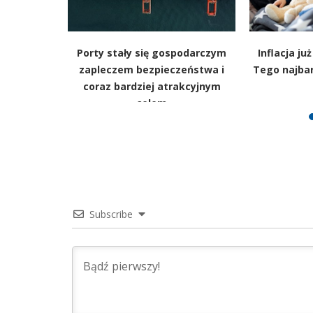
ów: coraz
Porty stały się gospodarczym
Inflacja ju
szkania na
zapleczem bezpieczeństwa i
Tego najbar
im. Padł
coraz bardziej atrakcyjnym
celem
Subscribe