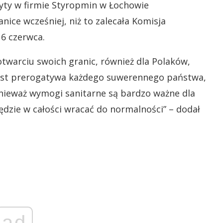
yty w firmie Styropmin w Łochowie
nice wcześniej, niż to zalecała Komisja
6 czerwca.
otwarciu swoich granic, również dla Polaków,
 jest prerogatywa każdego suwerennego państwa,
onieważ wymogi sanitarne są bardzo ważne dla
ędzie w całości wracać do normalności” – dodał
ad