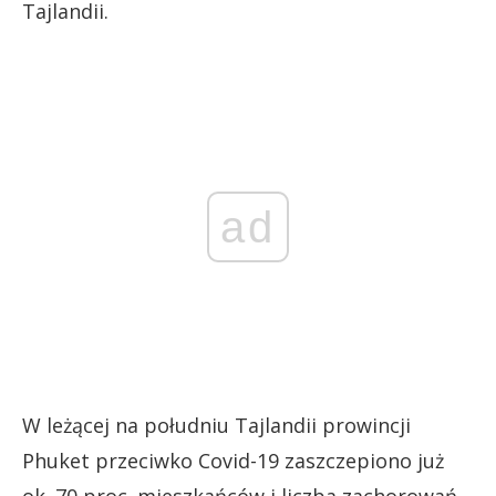
Tajlandii.
ad
W leżącej na południu Tajlandii prowincji
Phuket przeciwko Covid-19 zaszczepiono już
ok. 70 proc. mieszkańców i liczba zachorowań