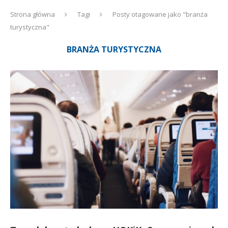
Strona główna
Tagi
Posty otagowane jako "branża
turystyczna"
BRANŻA TURYSTYCZNA