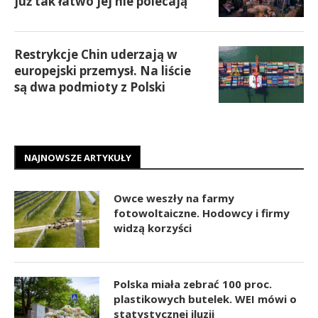
już tak łatwo jej nie polecają
Restrykcje Chin uderzają w
europejski przemysł. Na liście
są dwa podmioty z Polski
NAJNOWSZE ARTYKUŁY
Owce weszły na farmy
fotowoltaiczne. Hodowcy i firmy
widzą korzyści
Polska miała zebrać 100 proc.
plastikowych butelek. WEI mówi o
statystycznej iluzji