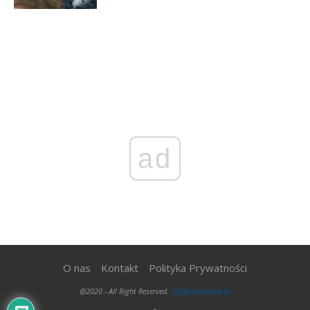
ad
O nas
Kontakt
Polityka Prywatności
@2020 - All Right Reserved.
300gospodarka.pl