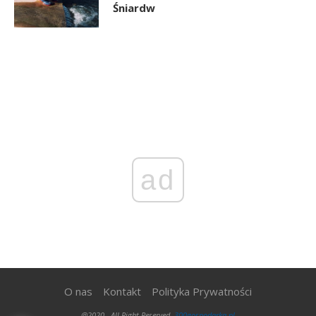
Śniardw
ad
O nas
Kontakt
Polityka Prywatności
@2020 - All Right Reserved.
300gospodarka.pl