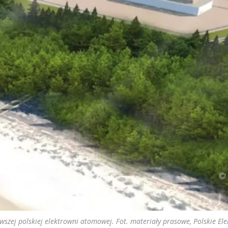
rwszej polskiej elektrowni atomowej. Fot. materiały prasowe, Polskie El