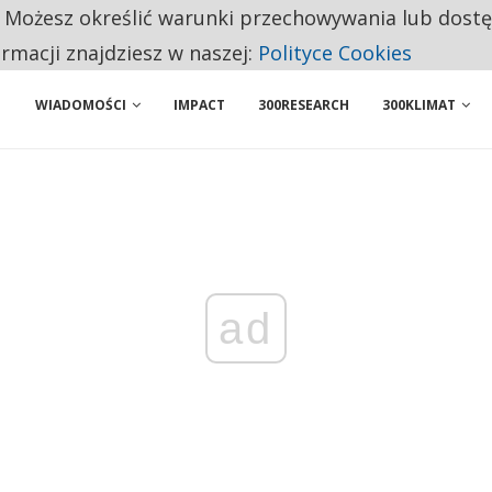
. Możesz określić warunki przechowywania lub dost
NIORZY PRZEZNACZAJĄ NA PODSTAWOWE ZAKUPY
ormacji znajdziesz w naszej:
Polityce Cookies
WIADOMOŚCI
IMPACT
300RESEARCH
300KLIMAT
ad