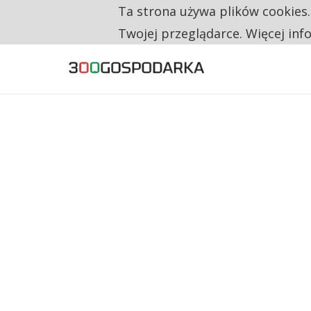
Ta strona używa plików cookies
TYLKO U NAS
CO TRZECIĄ ZŁOTÓWKĘ Z EMERYTURY SE
Twojej przeglądarce. Więcej inf