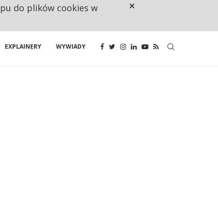
×
ępu do plików cookies w
NA JEDEN WAKAT PRZYPADAJĄ 
EXPLAINERY
WYWIADY