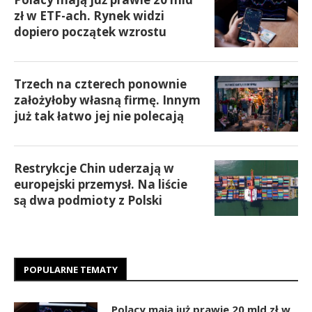
zł w ETF-ach. Rynek widzi
dopiero początek wzrostu
Trzech na czterech ponownie
założyłoby własną firmę. Innym
już tak łatwo jej nie polecają
Restrykcje Chin uderzają w
europejski przemysł. Na liście
są dwa podmioty z Polski
POPULARNE TEMATY
Polacy mają już prawie 20 mld zł w