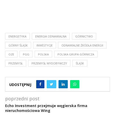
ENERGETYKA
ENERGIA ODNAWIALNA
GÓRNICTWO
GÓRNY ŚLĄSK
INWESTYCJE
ODNAWIALNE ŹRÓDŁA ENERGII
OZE
PGG
POLSKA
POLSKA GRUPA GÓRNICZA
PRZEMYSŁ
PRZEMYSŁ WYDOBYWCZY
ŚLĄSK
UDOSTĘPNIJ
poprzedni post
Echo Investment przejmuje węgierska firma
nieruchomościowa Wing