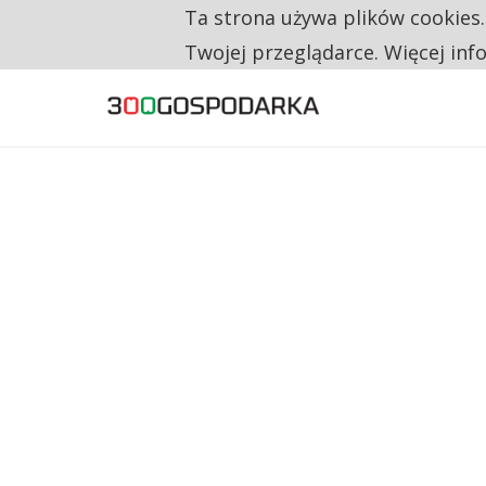
Ta strona używa plików cookies
CO TRZECIĄ ZŁOTÓWKĘ Z EMERYTURY SE
TYLKO U NAS
Twojej przeglądarce. Więcej inf
NA JEDEN WAKAT PRZYPADAJĄ 62 ZGŁOSZ