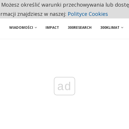
. Możesz określić warunki przechowywania lub dost
NIORZY PRZEZNACZAJĄ NA PODSTAWOWE ZAKUPY
ormacji znajdziesz w naszej:
Polityce Cookies
ENIA. WIELU KANDYDATÓW NIE ROZPOCZYNA PRACY
WIADOMOŚCI
IMPACT
300RESEARCH
300KLIMAT
ad