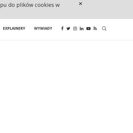
×
ępu do plików cookies w
160 ZNAKÓW TO ZA MAŁO. FUND
EXPLAINERY
WYWIADY