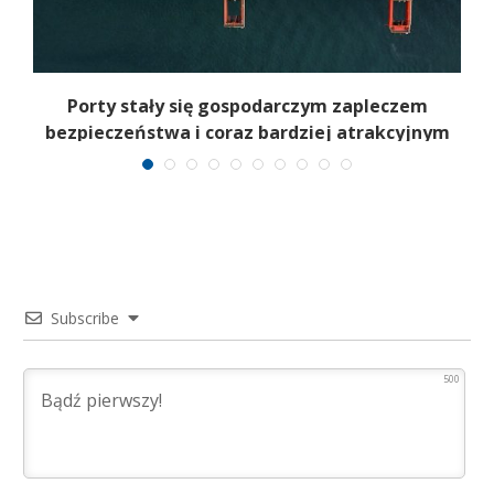
Porty stały się gospodarczym zapleczem
K
bezpieczeństwa i coraz bardziej atrakcyjnym
celem
Subscribe
500