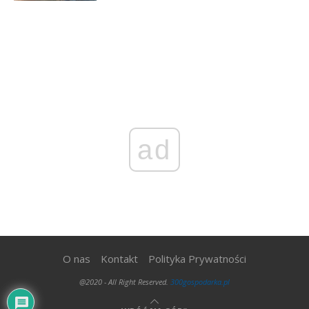
ad
O nas
Kontakt
Polityka Prywatności
@2020 - All Right Reserved.
300gospodarka.pl