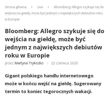
Strona główna
Live
Bloomberg: Allegro szykuje się do
wejścia na giełdę, może być jednym z największych debiutów roku
w Europie
Bloomberg: Allegro szykuje się do
wejścia na giełdę, może być
jednym z największych debiutów
roku w Europie
przez
Martyna Trykozko
22 czerwca 2020
Gigant polskiego handlu internetowego
może w końcu wejść na giełdę. Sugerowany
termin to koniec tegorocznych wakacji.