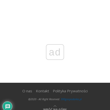
ad
O nas
Kontakt
Polityka Prywatności
@2020 - All Right Reserved.
300gospodarka.pl
WRÓĆ NA GÓRĘ