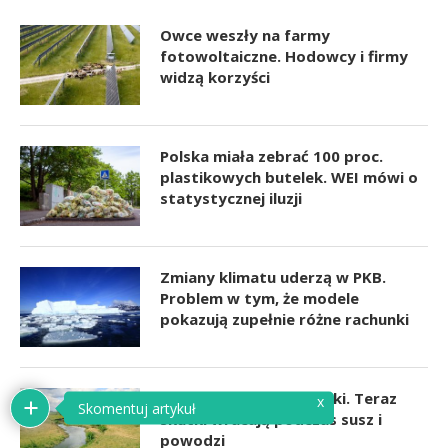
Owce weszły na farmy
fotowoltaiczne. Hodowcy i firmy
widzą korzyści
Polska miała zebrać 100 proc.
plastikowych butelek. WEI mówi o
statystycznej iluzji
Zmiany klimatu uderzą w PKB.
Problem w tym, że modele
pokazują zupełnie różne rachunki
Chcieliśmy ujarzmić rzeki. Teraz
x
Skomentuj artykuł
skutki wracają podczas susz i
powodzi