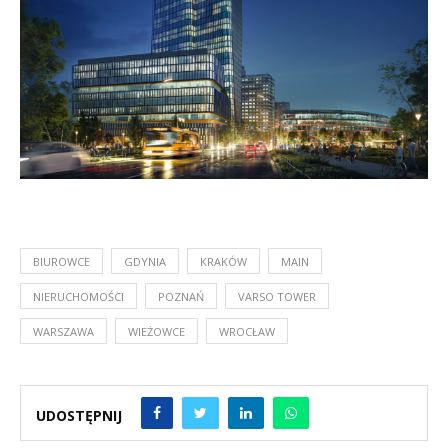
BIUROWCE
GDYNIA
KRAKÓW
MAIN
NIERUCHOMOŚCI
POZNAŃ
VARSO TOWER
WARSZAWA
WIEŻOWCE
WROCŁAW
UDOSTĘPNIJ