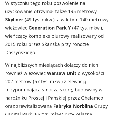
W styczniu tego roku pozwolenie na
użytkowanie otrzymał także 195 metrowy
Skyliner
(49 tys. mkw.), a w lutym 140 metrowy
wieżowiec
Generation Park Y
(47 tys. mkw.),
wieńczący kompleks biurowy realizowany od
2015 roku przez Skanska przy rondzie
Daszyńskiego.
W najbliższych miesiącach dołączy do nich
również wieżowiec
Warsaw Unit
o wysokości
202 metrów (57 tys. mkw.) z elewacją
przypominającą smoczą skórę, budowany w
narożniku Prostej i Pańskiej przez Ghelamco
oraz zrewitalizowana
Fabryka Norblina
Grupy
Capital Park (66 tys. mkw.) przy Żelaznej.