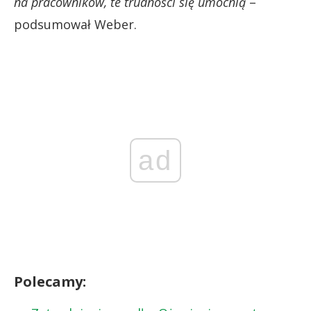
na pracowników, te trudności się umocnią
–
podsumował Weber.
ad
Polecamy: