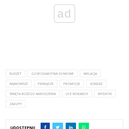
ad
BUDŻET
GOSPODARSTWA DOMOWE
INFLACJA
NAJNOWSZE
PIENIĄDZE
PROMOCJE
SONDAŻ
ŚWIĘTA BOŻEGO NARODZENIA
UCE RESEARCH
WYDATKI
ZAKUPY
UDOSTĘPNIJ