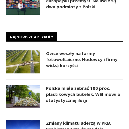
europejski przemysł. Na liście są
dwa podmioty z Polski
NAJNOWSZE ARTYKUŁY
Owce weszły na farmy
fotowoltaiczne. Hodowcy i firmy
widzą korzyści
Polska miała zebrać 100 proc.
plastikowych butelek. WEI mówi o
statystycznej iluzji
Zmiany klimatu uderzą w PKB.
Problem w tym, że modele