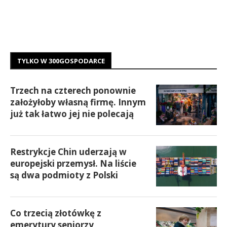
TYLKO W 300GOSPODARCE
Trzech na czterech ponownie
założyłoby własną firmę. Innym
już tak łatwo jej nie polecają
Restrykcje Chin uderzają w
europejski przemysł. Na liście
są dwa podmioty z Polski
Co trzecią złotówkę z
emerytury seniorzy