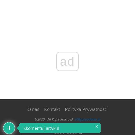
ad
O nas
Kontakt
Polityka Prywatności
@2020 - All Right Reserved.
300gospodarka.pl
x
Skomentuj artykuł
WRÓĆ NA GÓRĘ