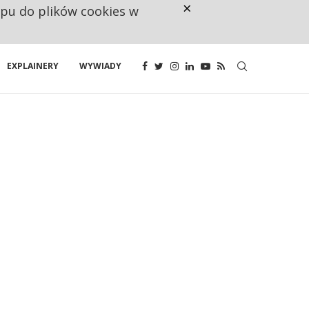
×
ępu do plików cookies w
NA JEDEN WAKAT PRZYPADAJĄ 
EXPLAINERY
WYWIADY