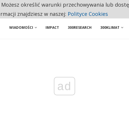
. Możesz określić warunki przechowywania lub dost
NIORZY PRZEZNACZAJĄ NA PODSTAWOWE ZAKUPY
ormacji znajdziesz w naszej:
Polityce Cookies
WIADOMOŚCI
IMPACT
300RESEARCH
300KLIMAT
ad