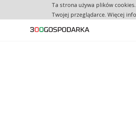
Ta strona używa plików cookies
TYLKO U NAS
CO TRZECIĄ ZŁOTÓWKĘ Z EMERYTURY SE
Twojej przeglądarce. Więcej inf