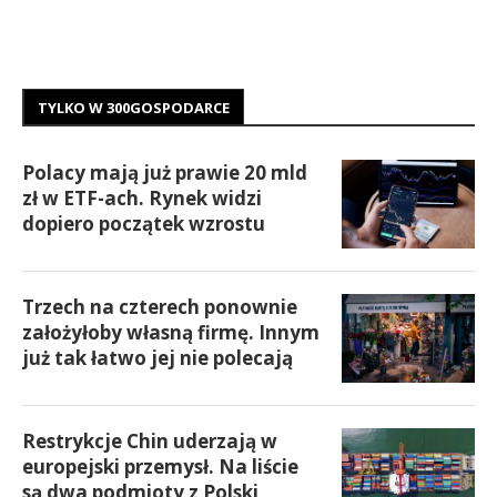
TYLKO W 300GOSPODARCE
Polacy mają już prawie 20 mld
zł w ETF-ach. Rynek widzi
dopiero początek wzrostu
Trzech na czterech ponownie
założyłoby własną firmę. Innym
już tak łatwo jej nie polecają
Restrykcje Chin uderzają w
europejski przemysł. Na liście
są dwa podmioty z Polski